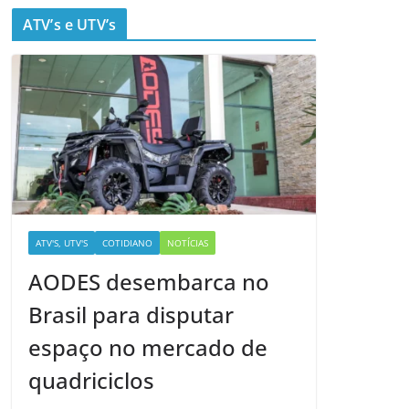
ATV’s e UTV’s
ATV'S, UTV'S
COTIDIANO
NOTÍCIAS
AODES desembarca no
Brasil para disputar
espaço no mercado de
quadriciclos