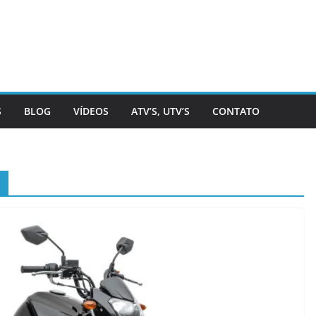
S
BLOG
VÍDEOS
ATV’S, UTV’S
CONTATO