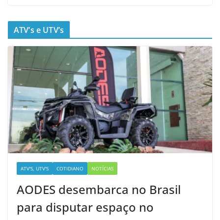
ATV’s e UTV’s
ATV'S, UTV'S
COTIDIANO
NOTÍCIAS
AODES desembarca no Brasil
para disputar espaço no