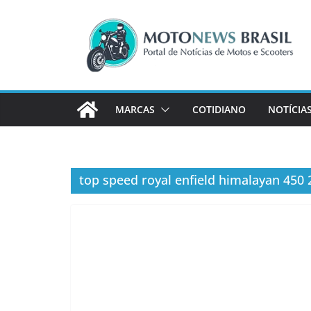
Pular
para
o
conteúdo
MARCAS
COTIDIANO
NOTÍCIA
top speed royal enfield himalayan 450 