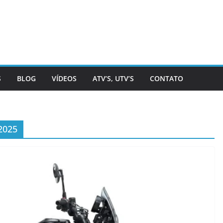
S
BLOG
VÍDEOS
ATV’S, UTV’S
CONTATO
2025