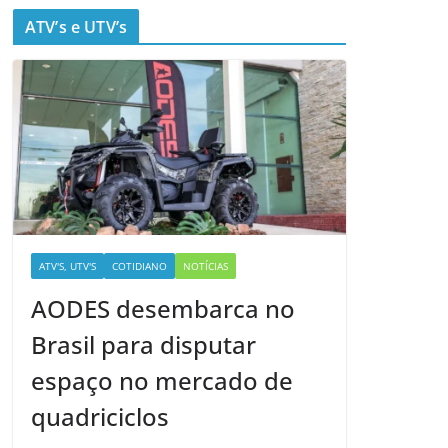
ATV’s e UTV’s
ATV'S, UTV'S
COTIDIANO
NOTÍCIAS
AODES desembarca no
Brasil para disputar
espaço no mercado de
quadriciclos