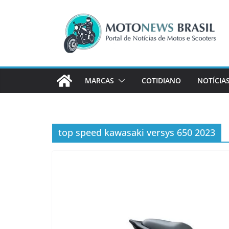
Pular
para
o
conteúdo
MARCAS
COTIDIANO
NOTÍCIA
top speed kawasaki versys 650 2023