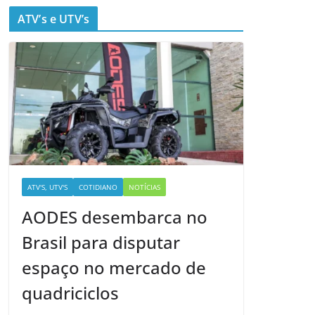
ATV’s e UTV’s
ATV'S, UTV'S
COTIDIANO
NOTÍCIAS
AODES desembarca no
Brasil para disputar
espaço no mercado de
quadriciclos