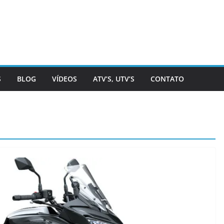
S
BLOG
VÍDEOS
ATV’S, UTV’S
CONTATO