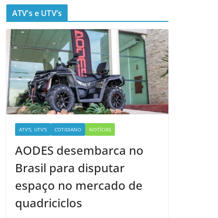
ATV’s e UTV’s
ATV'S, UTV'S
COTIDIANO
NOTÍCIAS
AODES desembarca no
Brasil para disputar
espaço no mercado de
quadriciclos