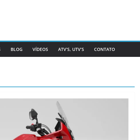
S
BLOG
VÍDEOS
ATV’S, UTV’S
CONTATO