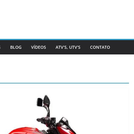
S
BLOG
VÍDEOS
ATV’S, UTV’S
CONTATO