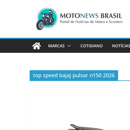
Pular
para
o
conteúdo
MARCAS
COTIDIANO
NOTÍCIA
top speed bajaj pulsar n150 2026