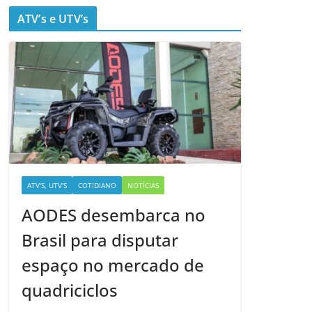
ATV’s e UTV’s
ATV'S, UTV'S
COTIDIANO
NOTÍCIAS
AODES desembarca no
Brasil para disputar
espaço no mercado de
quadriciclos