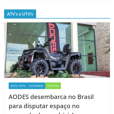
ATV’s e UTV’s
ATV'S, UTV'S
COTIDIANO
NOTÍCIAS
AODES desembarca no Brasil
para disputar espaço no