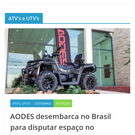
ATV’s e UTV’s
ATV'S, UTV'S
COTIDIANO
NOTÍCIAS
AODES desembarca no Brasil
para disputar espaço no