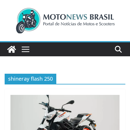
Pular
para
o
conteúdo
shineray flash 250