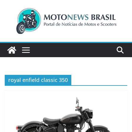
Pular
para
o
conteúdo
royal enfield classic 350