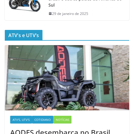
Sul
29 de janeiro de 2025
ATV’s e UTV’s
ATV'S, UTV'S
COTIDIANO
NOTÍCIAS
AODES desembarca no Brasil