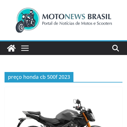
Pular
para
o
conteúdo
preço honda cb 500f 2023