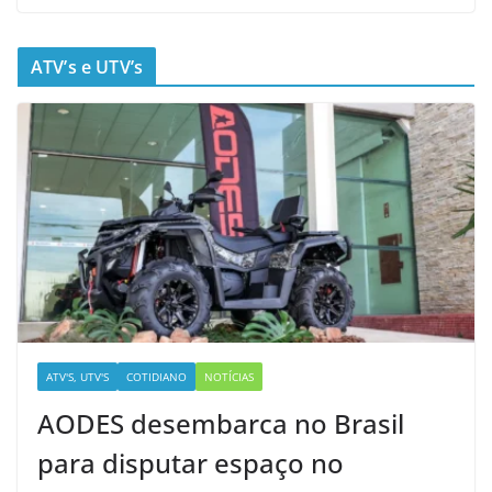
ATV’s e UTV’s
ATV'S, UTV'S
COTIDIANO
NOTÍCIAS
AODES desembarca no Brasil
para disputar espaço no