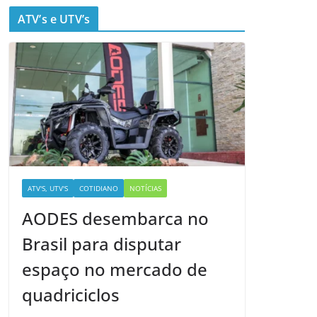
ATV’s e UTV’s
ATV'S, UTV'S
COTIDIANO
NOTÍCIAS
AODES desembarca no
Brasil para disputar
espaço no mercado de
quadriciclos