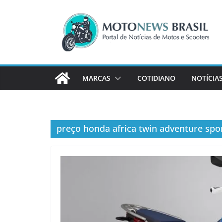
Pular
para
o
conteúdo
MARCAS
COTIDIANO
NOTÍCIA
preço honda africa twin adventure spo