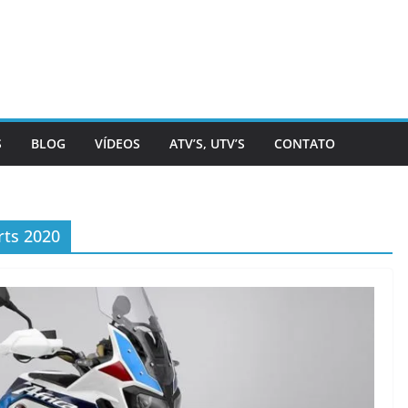
S
BLOG
VÍDEOS
ATV’S, UTV’S
CONTATO
rts 2020