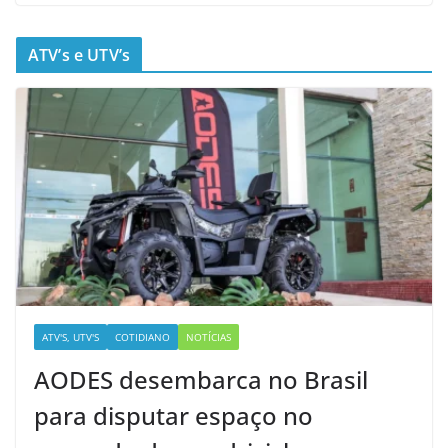
ATV’s e UTV’s
ATV'S, UTV'S
COTIDIANO
NOTÍCIAS
AODES desembarca no Brasil
para disputar espaço no