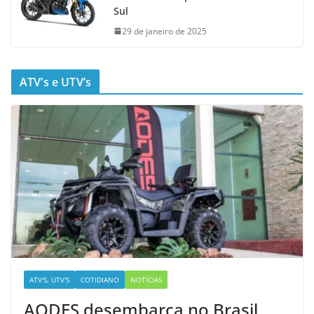
Sul
29 de janeiro de 2025
ATV’s e UTV’s
ATV'S, UTV'S
COTIDIANO
NOTÍCIAS
AODES desembarca no Brasil