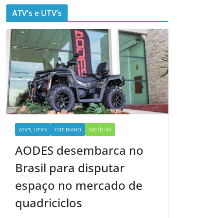
ATV’s e UTV’s
ATV'S, UTV'S
COTIDIANO
NOTÍCIAS
AODES desembarca no
Brasil para disputar
espaço no mercado de
quadriciclos