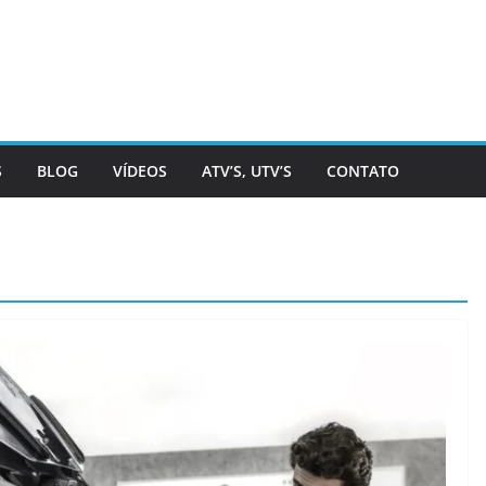
S
BLOG
VÍDEOS
ATV’S, UTV’S
CONTATO