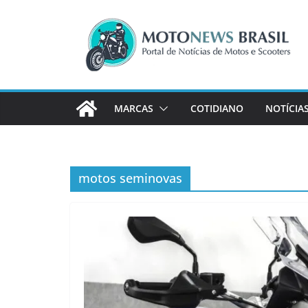
Pular
para
o
conteúdo
MARCAS
COTIDIANO
NOTÍCIA
motos seminovas