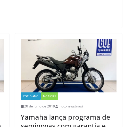
COTIDIANO
NOTÍCIAS
20 de julho de 2019
motonewsbrasil
Yamaha lança programa de
a
seminovas com garantia e