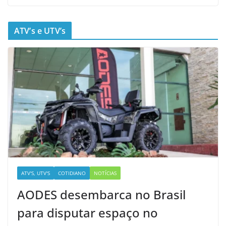
ATV’s e UTV’s
ATV'S, UTV'S
COTIDIANO
NOTÍCIAS
AODES desembarca no Brasil
para disputar espaço no