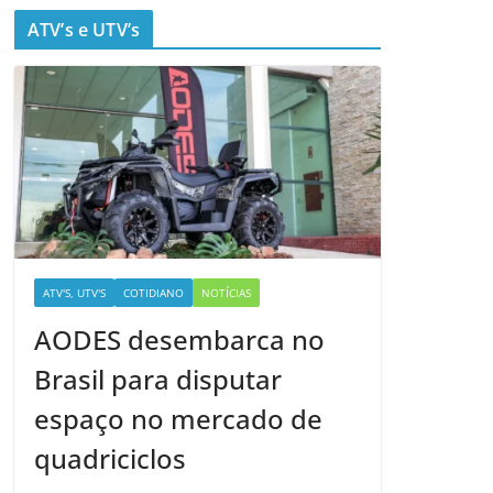
ATV’s e UTV’s
ATV'S, UTV'S
COTIDIANO
NOTÍCIAS
AODES desembarca no
Brasil para disputar
espaço no mercado de
quadriciclos