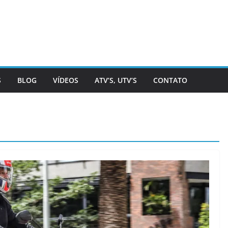
S
BLOG
VÍDEOS
ATV’S, UTV’S
CONTATO