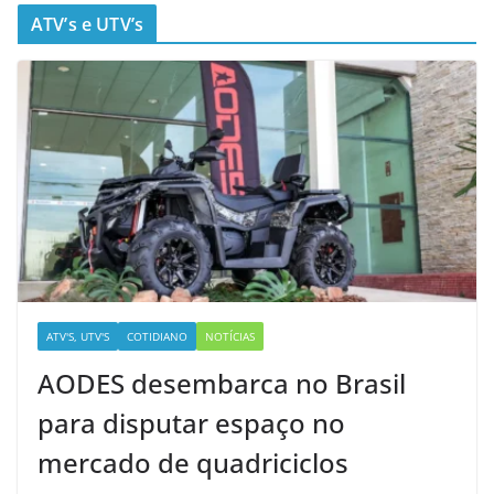
ATV’s e UTV’s
ATV'S, UTV'S
COTIDIANO
NOTÍCIAS
AODES desembarca no Brasil
para disputar espaço no
mercado de quadriciclos