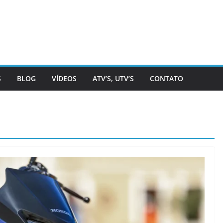
S
BLOG
VÍDEOS
ATV’S, UTV’S
CONTATO