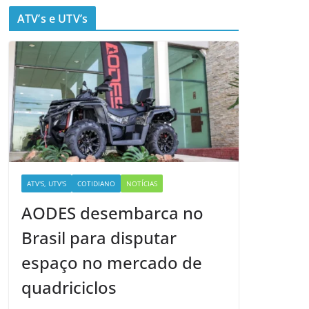
ATV’s e UTV’s
ATV'S, UTV'S
COTIDIANO
NOTÍCIAS
AODES desembarca no
Brasil para disputar
espaço no mercado de
quadriciclos