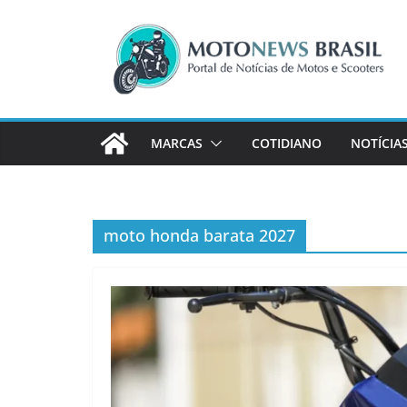
Pular
para
o
conteúdo
MARCAS
COTIDIANO
NOTÍCIA
moto honda barata 2027