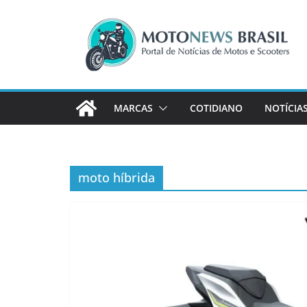
Pular
para
o
conteúdo
MARCAS
COTIDIANO
NOTÍCIA
moto híbrida