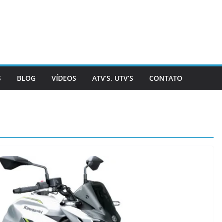
S
BLOG
VÍDEOS
ATV’S, UTV’S
CONTATO