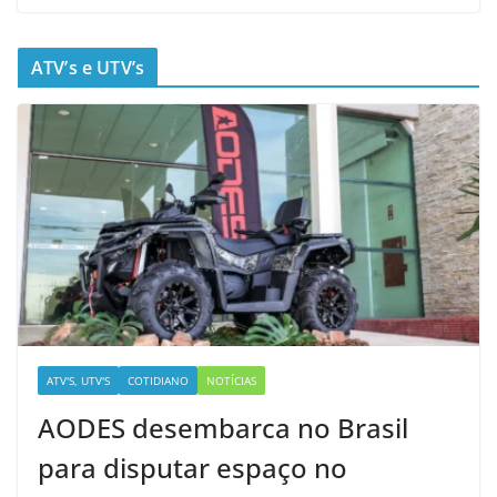
ATV’s e UTV’s
ATV'S, UTV'S
COTIDIANO
NOTÍCIAS
AODES desembarca no Brasil
para disputar espaço no