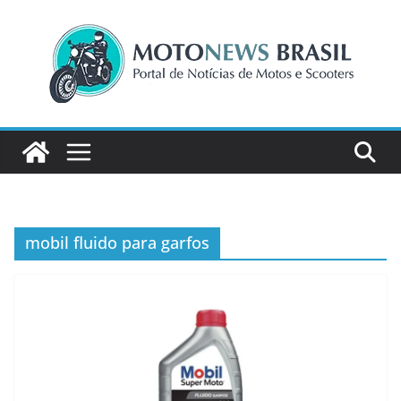
Pular
para
o
conteúdo
mobil fluido para garfos