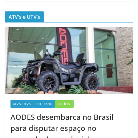
ATV’s e UTV’s
ATV'S, UTV'S
COTIDIANO
NOTÍCIAS
AODES desembarca no Brasil
para disputar espaço no