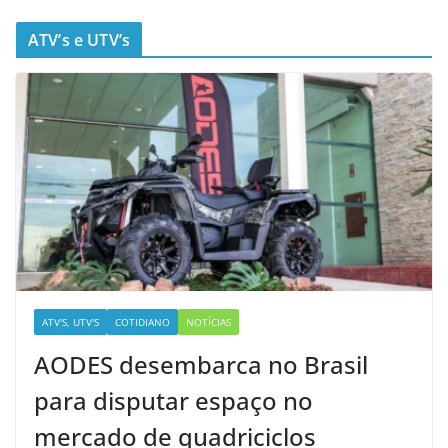
ATV’s e UTV’s
ATV'S, UTV'S
COTIDIANO
NOTÍCIAS
AODES desembarca no Brasil
para disputar espaço no
mercado de quadriciclos