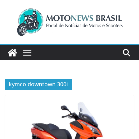
Pular
para
o
conteúdo
kymco downtown 300i