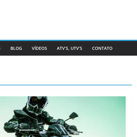
S
BLOG
VÍDEOS
ATV’S, UTV’S
CONTATO