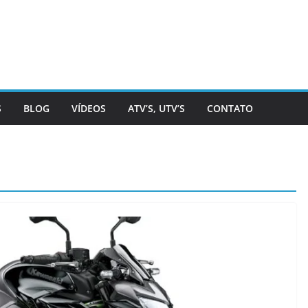
S
BLOG
VÍDEOS
ATV’S, UTV’S
CONTATO