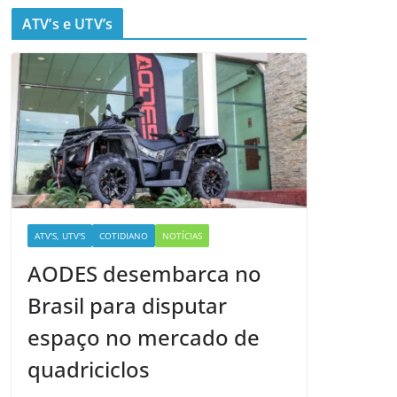
ATV’s e UTV’s
ATV'S, UTV'S
COTIDIANO
NOTÍCIAS
AODES desembarca no
Brasil para disputar
espaço no mercado de
quadriciclos