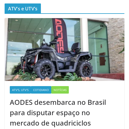
ATV’s e UTV’s
ATV'S, UTV'S
COTIDIANO
NOTÍCIAS
AODES desembarca no Brasil
para disputar espaço no
mercado de quadriciclos