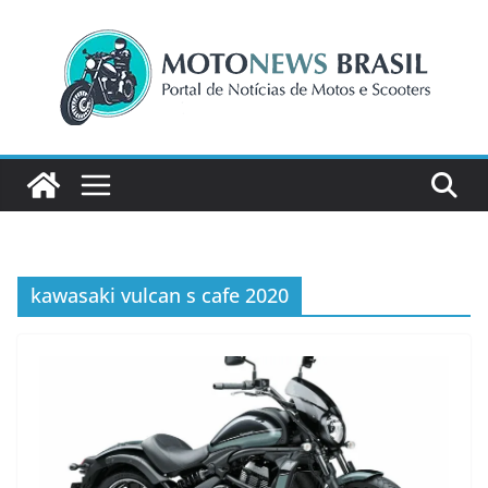
Pular
para
o
conteúdo
kawasaki vulcan s cafe 2020