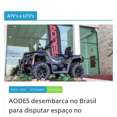
ATV’s e UTV’s
ATV'S, UTV'S
COTIDIANO
NOTÍCIAS
AODES desembarca no Brasil
para disputar espaço no