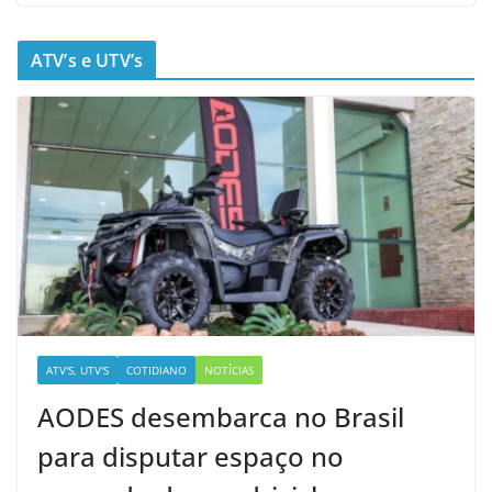
ATV’s e UTV’s
ATV'S, UTV'S
COTIDIANO
NOTÍCIAS
AODES desembarca no Brasil
para disputar espaço no