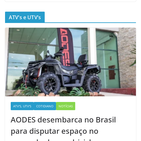
ATV’s e UTV’s
ATV'S, UTV'S
COTIDIANO
NOTÍCIAS
AODES desembarca no Brasil
para disputar espaço no