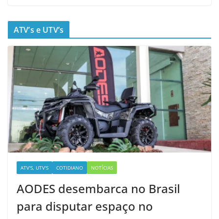
ATV’s e UTV’s
ATV'S, UTV'S
COTIDIANO
NOTÍCIAS
AODES desembarca no Brasil
para disputar espaço no