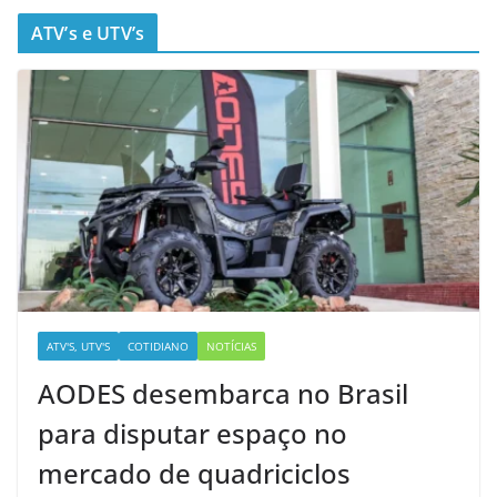
ATV’s e UTV’s
ATV'S, UTV'S
COTIDIANO
NOTÍCIAS
AODES desembarca no Brasil
para disputar espaço no
mercado de quadriciclos