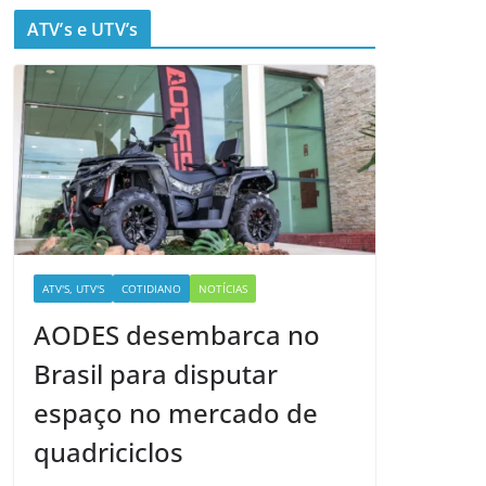
ATV’s e UTV’s
ATV'S, UTV'S
COTIDIANO
NOTÍCIAS
AODES desembarca no
Brasil para disputar
espaço no mercado de
quadriciclos