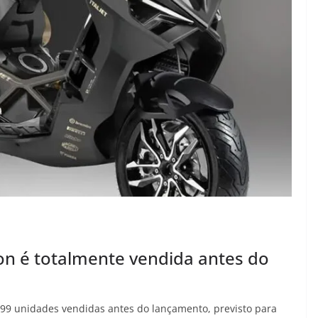
tion é totalmente vendida antes do
as 499 unidades vendidas antes do lançamento, previsto para