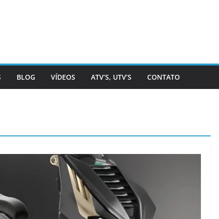
S
BLOG
VÍDEOS
ATV’S, UTV’S
CONTATO