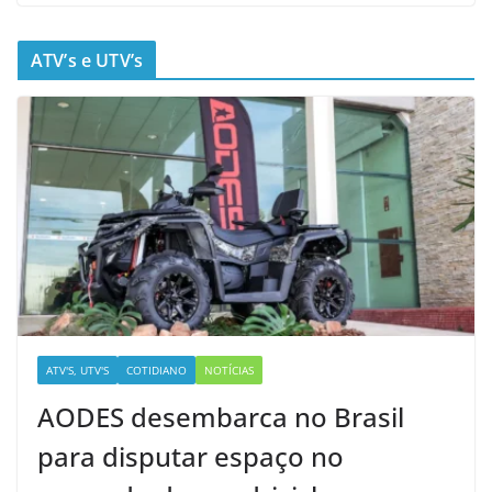
ATV’s e UTV’s
ATV'S, UTV'S
COTIDIANO
NOTÍCIAS
AODES desembarca no Brasil
para disputar espaço no