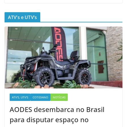
ATV’s e UTV’s
ATV'S, UTV'S
COTIDIANO
NOTÍCIAS
AODES desembarca no Brasil
para disputar espaço no