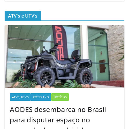
ATV’s e UTV’s
ATV'S, UTV'S
COTIDIANO
NOTÍCIAS
AODES desembarca no Brasil
para disputar espaço no