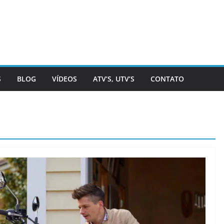
S
BLOG
VÍDEOS
ATV’S, UTV’S
CONTATO