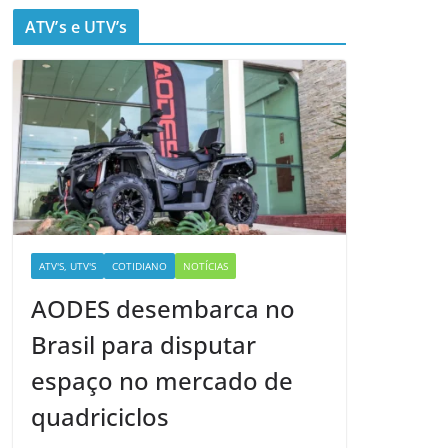
ATV’s e UTV’s
ATV'S, UTV'S
COTIDIANO
NOTÍCIAS
AODES desembarca no
Brasil para disputar
espaço no mercado de
quadriciclos