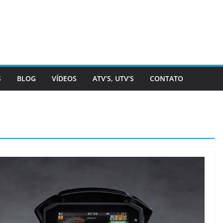
S
BLOG
VÍDEOS
ATV’S, UTV’S
CONTATO