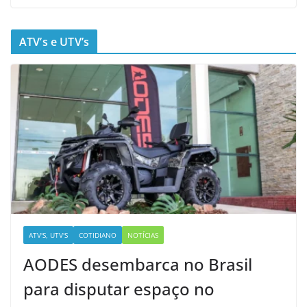
ATV’s e UTV’s
ATV'S, UTV'S
COTIDIANO
NOTÍCIAS
AODES desembarca no Brasil
para disputar espaço no