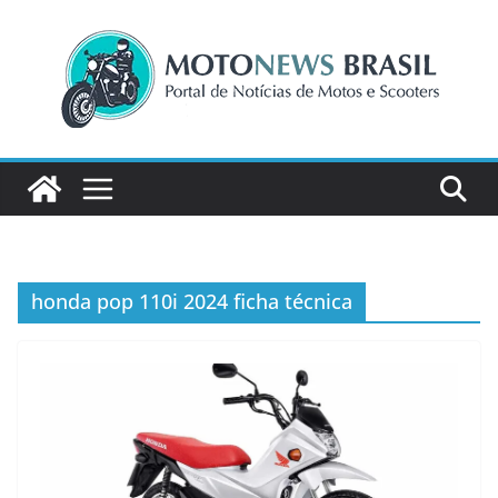
Pular
para
o
conteúdo
honda pop 110i 2024 ficha técnica