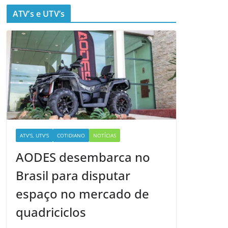
ATV’s e UTV’s
ATV'S, UTV'S
COTIDIANO
NOTÍCIAS
AODES desembarca no
Brasil para disputar
espaço no mercado de
quadriciclos