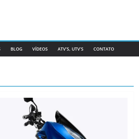
S
BLOG
VÍDEOS
ATV’S, UTV’S
CONTATO