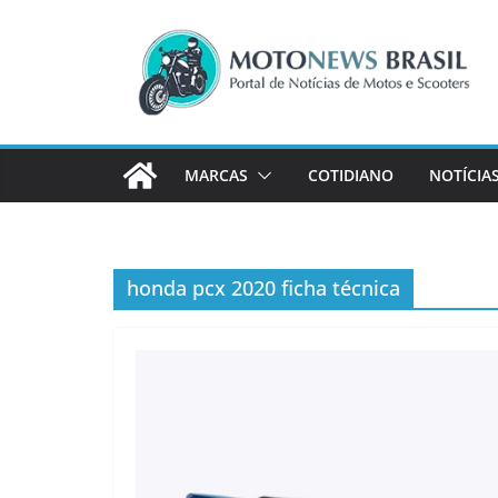
Pular
para
o
conteúdo
MARCAS
COTIDIANO
NOTÍCIA
honda pcx 2020 ficha técnica