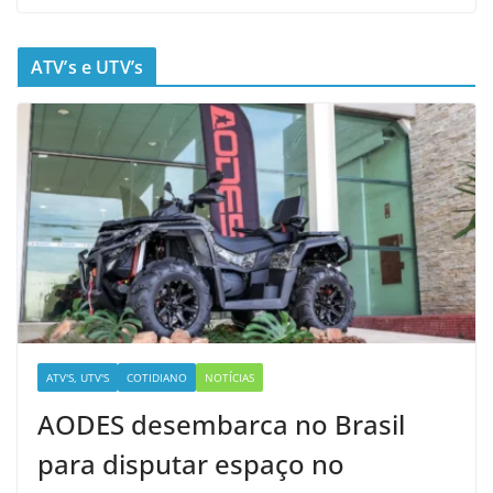
ATV’s e UTV’s
ATV'S, UTV'S
COTIDIANO
NOTÍCIAS
AODES desembarca no Brasil
para disputar espaço no