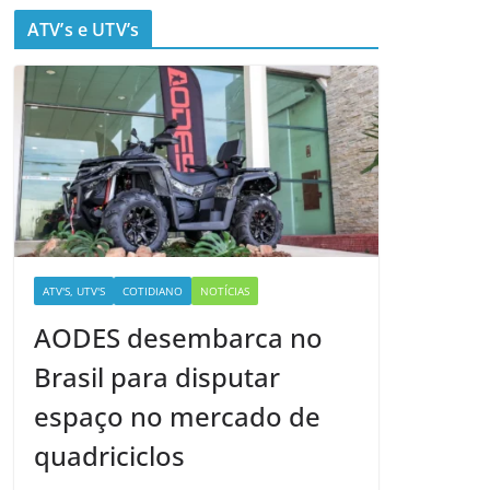
ATV’s e UTV’s
ATV'S, UTV'S
COTIDIANO
NOTÍCIAS
AODES desembarca no
Brasil para disputar
espaço no mercado de
quadriciclos