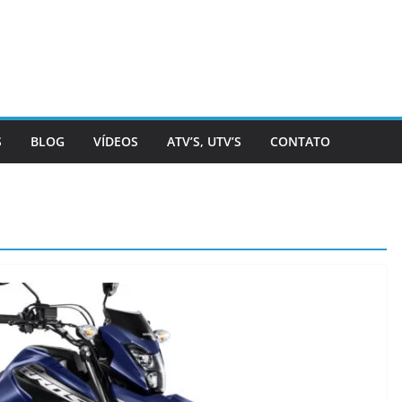
S
BLOG
VÍDEOS
ATV’S, UTV’S
CONTATO