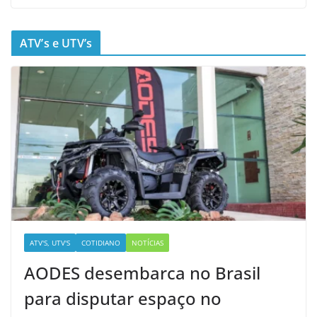
ATV’s e UTV’s
ATV'S, UTV'S
COTIDIANO
NOTÍCIAS
AODES desembarca no Brasil
para disputar espaço no