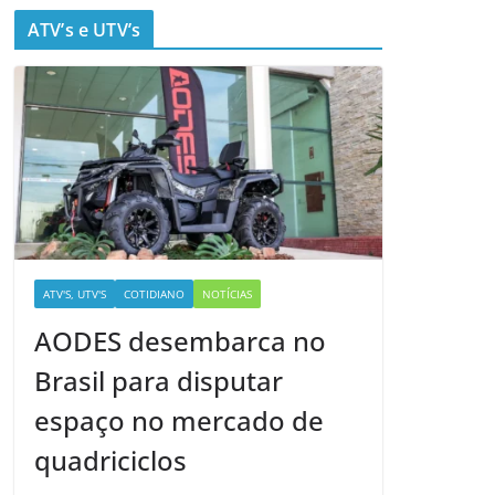
ATV’s e UTV’s
ATV'S, UTV'S
COTIDIANO
NOTÍCIAS
AODES desembarca no
Brasil para disputar
espaço no mercado de
quadriciclos