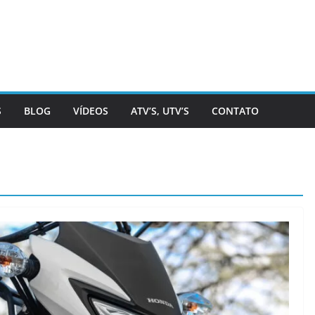
S
BLOG
VÍDEOS
ATV’S, UTV’S
CONTATO