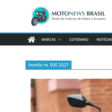
Pular
para
o
conteúdo
MARCAS
COTIDIANO
NOTÍCIA
honda nx 500 2027