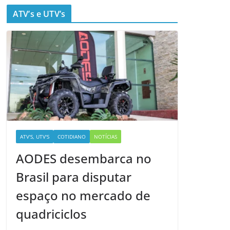
ATV’s e UTV’s
ATV'S, UTV'S
COTIDIANO
NOTÍCIAS
AODES desembarca no
Brasil para disputar
espaço no mercado de
quadriciclos