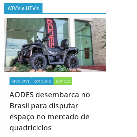
ATV’s e UTV’s
ATV'S, UTV'S
COTIDIANO
NOTÍCIAS
AODES desembarca no
Brasil para disputar
espaço no mercado de
quadriciclos