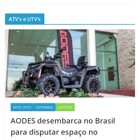
ATV’s e UTV’s
ATV'S, UTV'S
COTIDIANO
NOTÍCIAS
AODES desembarca no Brasil
para disputar espaço no