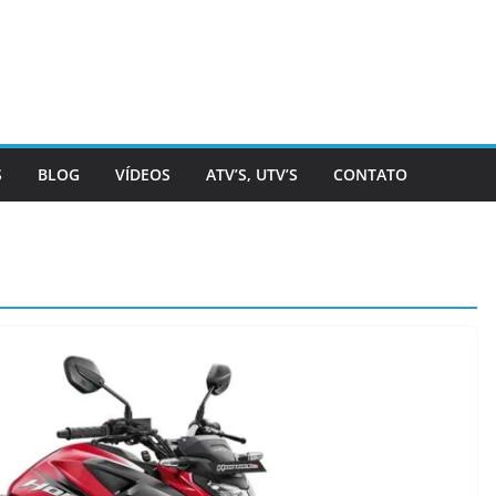
S
BLOG
VÍDEOS
ATV’S, UTV’S
CONTATO