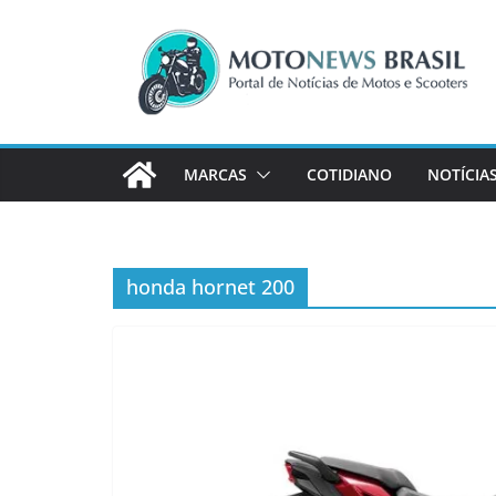
Pular
para
o
conteúdo
MARCAS
COTIDIANO
NOTÍCIA
honda hornet 200